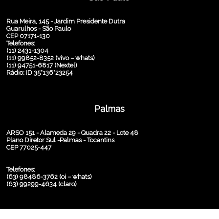
Rua Meira, 145 - Jardim Presidente Dutra
Guarulhos - São Paulo
CEP 07171-130
Telefones:
(11) 2431-1304
(11) 99852-8352 (vivo – whats)
(11) 94751-6817 (Nextel)
Rádio: ID 35*136*23254
Palmas
ARSO 151 - Alameda 29 - Quadra 22 - Lote 48
Plano Diretor Sul -Palmas - Tocantins
CEP 77025-447
Telefones:
(63) 98486-3762 (oi – whats)
(63) 99299-4634 (claro)